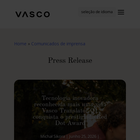
seleção de idioma
Home
»
Comunicados de imprensa
Press Release
Tecnologia inovadora
reconhecida mais uma vez:
Vasco Translator Q1
conquista o prestigiado Red
Dot Award
Michał Sikora
|
Junho 25, 2026
|