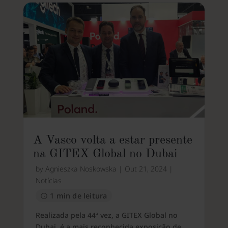
A Vasco volta a estar presente
na GITEX Global no Dubai
by
Agnieszka Noskowska
|
Out 21, 2024
|
Notícias
1 min de leitura
Realizada pela 44ª vez, a GITEX Global no
Dubai, é a mais reconhecida exposição de