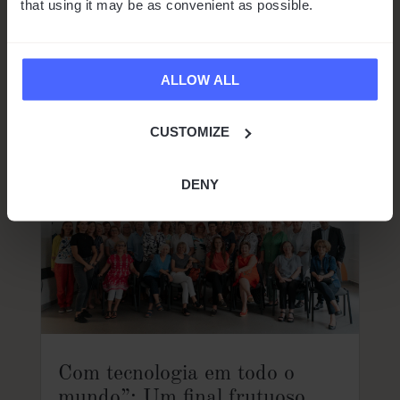
Nobumitsu – Primeiro Secretário e Chefe da
that using it may be as convenient as possible.
Secção Económica da Embaixada do Japão
na Polónia. O aparelho irá apoiar os
funcionários que viajam para o estr...
ALLOW ALL
Mais
CUSTOMIZE
DENY
Com tecnologia em todo o
mundo”: Um final frutuoso