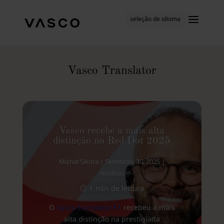
seleção de idioma
Vasco Translator
Vasco recebe a mais alta
distinção no Red Dot 2025
Michał Sikora
|
Setembro 30, 2025
|
Notícias
1 min de leitura
O
Vasco Translator E1
recebeu a mais
alta distinção na prestigiada