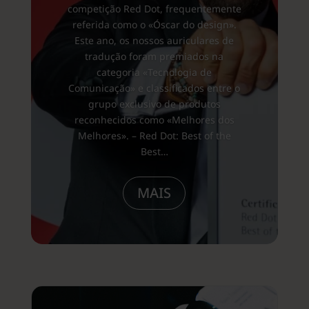
competição Red Dot, frequentemente
referida como o «Óscar do design».
Este ano, os nossos auriculares de
tradução foram premiados na
categoria «Tecnologia de
Comunicação» e classificados entre o
grupo exclusivo de produtos
reconhecidos como «Melhores dos
Melhores». – Red Dot: Best of the
Best…
MAIS