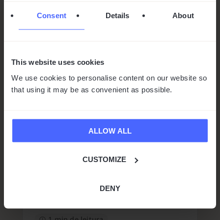
Mais
Consent
Details
About
This website uses cookies
We use cookies to personalise content on our website so
that using it may be as convenient as possible.
ALLOW ALL
CUSTOMIZE
Vasco doa tradutores às
Crianças de Madagáscar
DENY
by
Agnieszka Noskowska
|
Set 11, 2024
|
Notícias
1 min de leitura