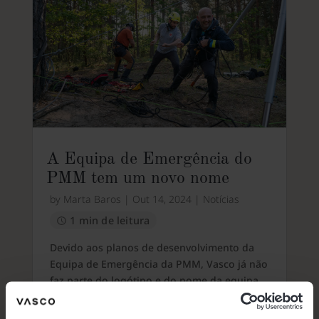
A Equipa de Emergência do
PMM tem um novo nome
by
Marta Baros
|
Out 14, 2024
|
Notícias
1 min de leitura
Devido aos planos de desenvolvimento da
Equipa de Emergência da PMM, Vasco já não
faz parte do logótipo e do nome da equipa.
No entanto, a mudança não afeta a
cooperação contínua do Vasco com a Mis...