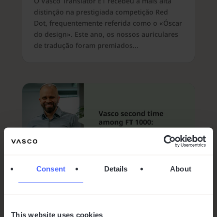
O Vasco Translator E1 recebeu a mais alta
distinção na prestigiada competição Red
Dot, frequentemente referida como o «Óscar
do design». Este ano, os nossos auriculares
de tradução foram premiados...
Consent
Details
About
This website uses cookies