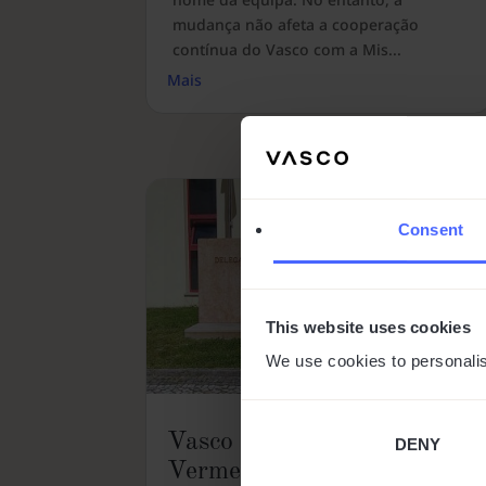
mudança não afeta a cooperação
contínua do Vasco com a Mis...
Mais
Consent
This website uses cookies
We use cookies to personalis
Vasco apoia Cruz
DENY
Vermelha Portuguesa