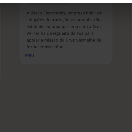
2 min de leitura
A Vasco Electronics, empresa líder em
soluções de tradução e comunicação,
estabeleceu uma parceria com a Cruz
Vermelha da Figueira da Foz para
apoiar a missão da Cruz Vermelha de
fornecer assistênc...
Mais