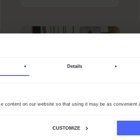
Details
Cruz Vermelha da
e content on our website so that using it may be as convenient 
Figueira da Foz agora fala
mais de 108 línguas
CUSTOMIZE
by
Marta Baros
|
Jun 3, 2024
|
Notícias