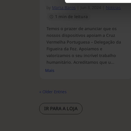
by
Marta Baros
|
Jun 3, 2024
|
Notícias
1 min de leitura
Temos o prazer de anunciar que os
nossos dispositivos apoiam a Cruz
Vermelha Portuguesa – Delegação da
Figueira da Foz. Apoiamos e
valorizamos o seu incrível trabalho
humanitário. Acreditamos que u...
Mais
« Older Entries
IR PARA A LOJA