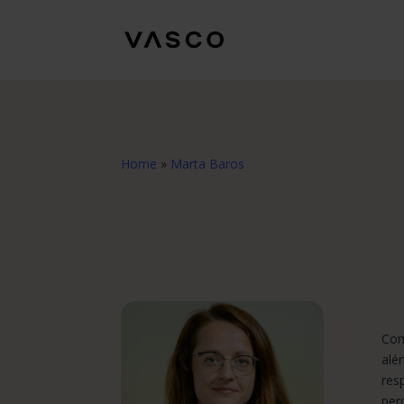
Home
»
Marta Baros
Com
alé
res
per