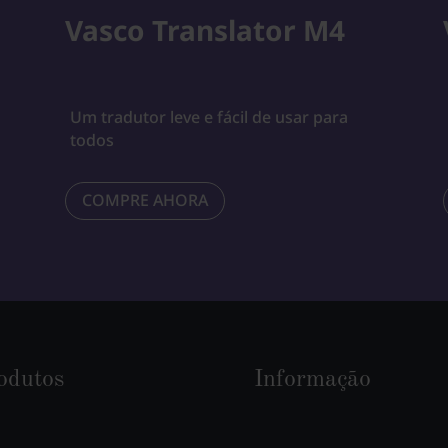
Vasco Translator M4
Um tradutor leve e fácil de usar para
todos
COMPRE AHORA
odutos
Informação