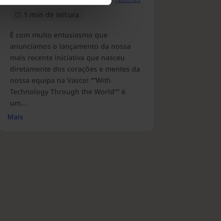
1 min de leitura
É com muito entusiasmo que
anunciamos o lançamento da nossa
mais recente iniciativa que nasceu
diretamente dos corações e mentes da
nossa equipa na Vasco! “”With
Technology Through the World“” é
um...
Mais